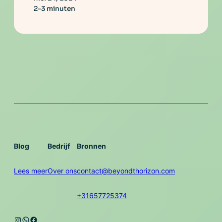
2–3 minuten
Blog
Bedrijf
Bronnen
Lees meer
Over ons
contact@beyondthorizon.com
+31657725374
Instagram
WhatsApp
Facebook