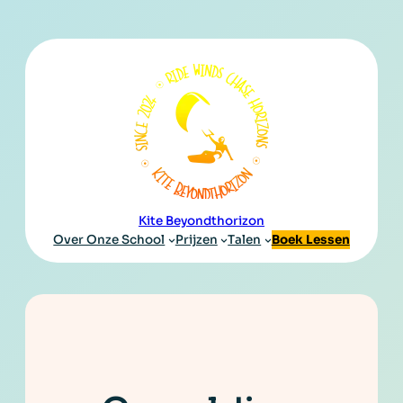
Ga
naar
de
inhoud
Kite Beyondthorizon
Over Onze School
Prijzen
Talen
Boek Lessen