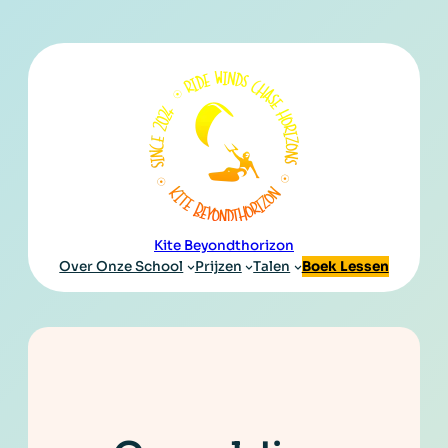
Ga
naar
de
inhoud
Kite Beyondthorizon
Over Onze School
Prijzen
Talen
Boek Lessen