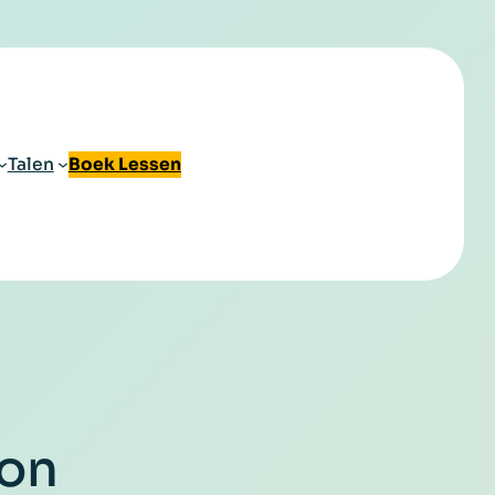
Talen
Boek Lessen
zon