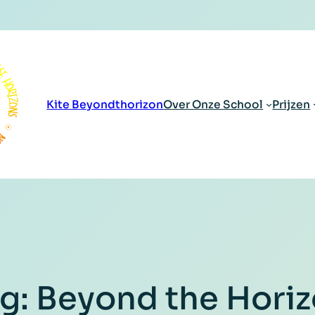
Kite Beyondthorizon
Over Onze School
Prijzen
g:
Beyond the Hori