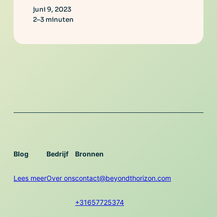
juni 9, 2023
2–3 minuten
Blog
Bedrijf
Bronnen
Lees meer
Over ons
contact@beyondthorizon.com
+31657725374