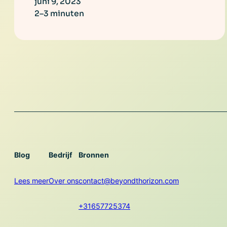
juni 9, 2023
2–3 minuten
Blog
Bedrijf
Bronnen
Lees meer
Over ons
contact@beyondthorizon.com
+31657725374