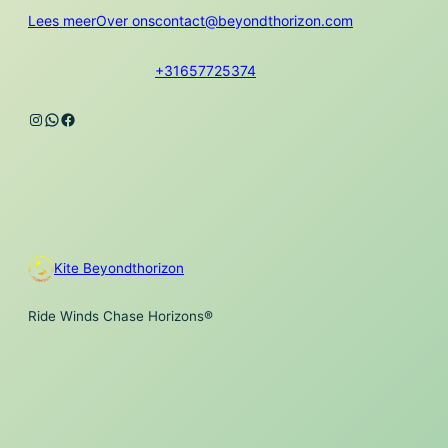
Lees meer
Over ons
contact@beyondthorizon.com
+31657725374
Instagram
WhatsApp
Facebook
Kite Beyondthorizon
Ride Winds Chase Horizons®