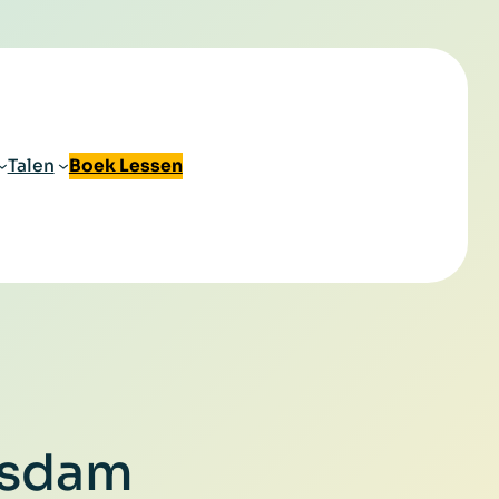
Talen
Boek Lessen
rsdam