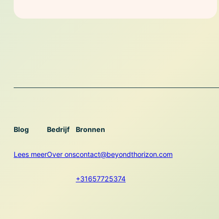
Blog
Bedrijf
Bronnen
Lees meer
Over ons
contact@beyondthorizon.com
+31657725374