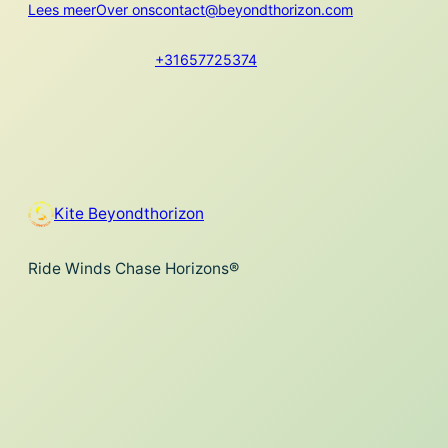
Lees meer
Over ons
contact@beyondthorizon.com
+31657725374
Kite Beyondthorizon
Ride Winds Chase Horizons®