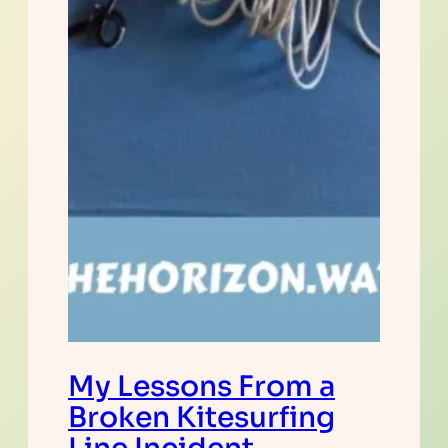
My Lessons From a
Broken Kitesurfing