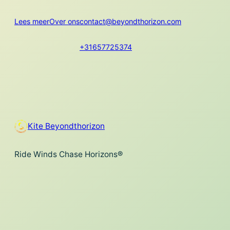
Lees meer
Over ons
contact@beyondthorizon.com
+31657725374
Kite Beyondthorizon
Ride Winds Chase Horizons®